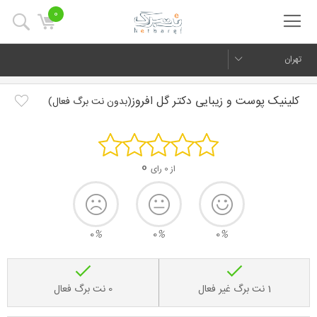
0
تهران
کلینیک پوست و زیبایی دکتر گل افروز
(بدون نت برگ فعال)
0
از 0 رای
0
%
0
%
0
%
1 نت برگ غیر فعال
0 نت برگ فعال