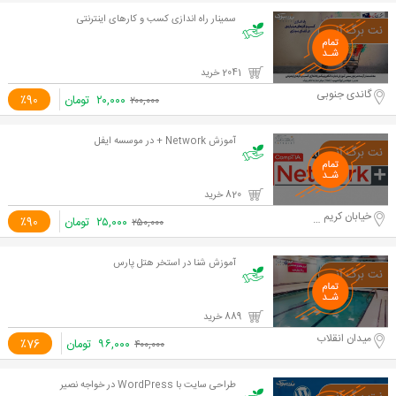
سمینار راه اندازی کسب و کارهای اینترنتی
2041 خرید
گاندی جنوبی
۲۰,۰۰۰
تومان
٪90
۲۰۰,۰۰۰
آموزش Network + در موسسه ایفل
820 خرید
خیابان کریم خان زند
۲۵,۰۰۰
تومان
٪90
۲۵۰,۰۰۰
آموزش شنا در استخر هتل پارس
889 خرید
میدان انقلاب
۹۶,۰۰۰
تومان
٪76
۴۰۰,۰۰۰
طراحی سایت با WordPress در خواجه نصیر