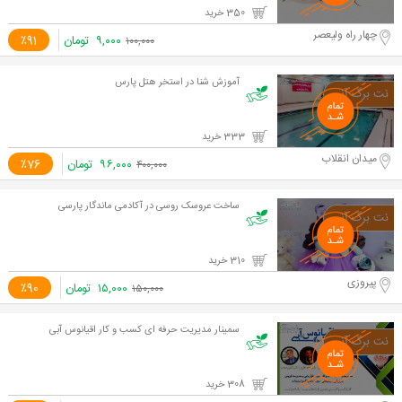
350 خرید
چهار راه ولیعصر
۹,۰۰۰
تومان
٪91
۱۰۰,۰۰۰
آموزش شنا در استخر هتل پارس
333 خرید
میدان انقلاب
۹۶,۰۰۰
تومان
٪76
۴۰۰,۰۰۰
ساخت عروسک روسی در آکادمی ماندگار پارسی
310 خرید
پیروزی
۱۵,۰۰۰
تومان
٪90
۱۵۰,۰۰۰
سمینار مدیریت حرفه ای کسب و کار اقیانوس آبی
308 خرید