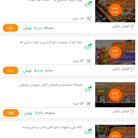
پیتزا، برگر، ساندویچ و ... فست فود بابوک
118 خرید
اتوبان ارتش
۷,۰۰۰
تومان
٪50
۱۴,۰۰۰
خانه کودک پرنیان با انواع بازی و اسباب بازی ها
74 خرید
اتوبان ارتش
۵,۰۰۰
تومان
٪50
۱۰,۰۰۰
صبحانه خوشمزه و هیجان انگیز رستوران راویولی
59 خرید
اتوبان ارتش
۹,۸۹۰
تومان
٪54
۲۱,۵۰۰
کافه نون و قهوه با منو کافی شاپ و میان وعده