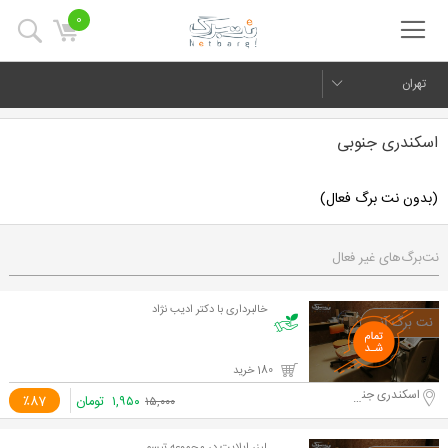
0
تهران
اسکندری جنوبی
(بدون نت برگ فعال)
نت‌برگ‌های غیر فعال
خالبرداری با دکتر ادیب نژاد
180 خرید
اسکندری جنوبی
۱,۹۵۰
تومان
٪87
۱۵,۰۰۰