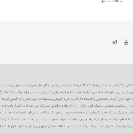
سوالات متداول
نت‌برگ اولین و بزرگترین سایت تخفیف گروهی در ایران است که به صورت روزانه پیشنهاداتی متنوع و باورنکردنی را 
یی در زمان و هزینه»، «تضمین کیفیت خدمات» و «پشتیبانی کامل در تمام مراحل» برگ برنده نت‌برگ
ای خود آسان کرده و همچنین با استفاده از قدرت خرید گروهی پیشنهادات مورد نظر را به قیمتی عرضه
 از اپلیکیشن موبایل نت‌برگ این امکان را به خانواده میلیونی نت‌برگ می‌دهد تا در اسرع وقت و به 
تقسیم می‌گردند که «نت‌برگ‌های آنی» بلافاصله پس از خرید تا لحظه پایان زمان استفاده آن‌ها، دارای
 تا اتمام مهلت خرید آن پیشنهاد بر روی سایت نت‌برگ، صبر نمایند. برای استفاده از نت‌برگ تنها ک
ز پیشنهاد و قیمت باورنکردنی نت ‌برگ لذت برده و لحظات خوش و زیبایی را تجربه کنید. لازم به ذکر