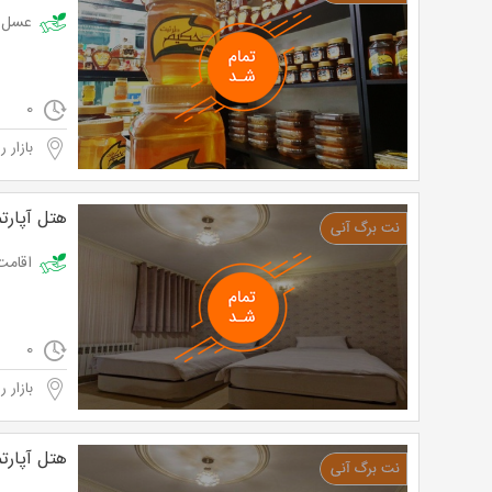
عسل طبیعی گون حک
0
بازار ر
هتل آپارت
اقامت تک در 
0
بازار ر
هتل آپارت