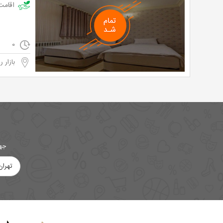
اقامت تک در 
0
بازار ر
جهت
تهران