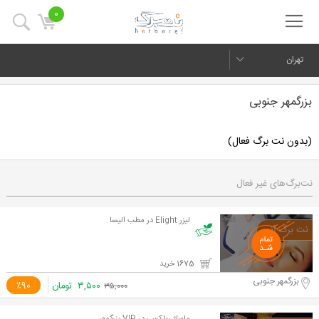
0
تهران
بزرگمهر جنوبی
(بدون نت برگ فعال)
نت‌برگ‌های غیر فعال
لیزر Elight در مطب الیسا
1675 خرید
بزرگمهر جنوبی
۳,۵۰۰
تومان
٪90
۳۵,۰۰۰