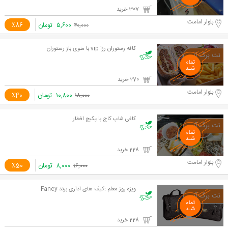
307 خرید
بلوار امامت
۵,۶۰۰
تومان
٪86
۴۰,۰۰۰
کافه رستوران رزا vip با منوی باز رستوران
270 خرید
بلوار امامت
۱۰,۸۰۰
تومان
٪40
۱۸,۰۰۰
کافی شاپ کاج با پکیج افطار
228 خرید
بلوار امامت
۸,۰۰۰
تومان
٪50
۱۶,۰۰۰
ویژه روز معلم :کیف های اداری برند Fancy
228 خرید