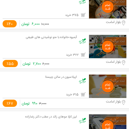
375 خرید
بلوار امامت
۶,۰۰۰
تومان
٪40
۱۰,۰۰۰
آبمیوه خانواده با منو نوشیدنی های طبیعی
322 خرید
بلوار امامت
۲,۷۰۰
تومان
٪55
۶,۰۰۰
اپیلاسیون در سالن چیستا
315 خرید
بلوار امامت
۹۹۰
تومان
٪67
۳,۰۰۰
لیزر ipl موهای زائد در مطب دکتر رضازاده