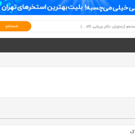
جستجو
اک