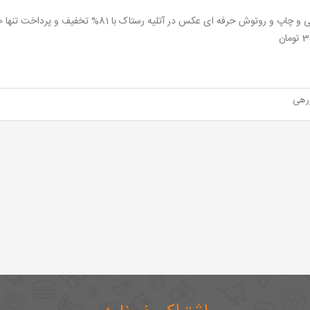
مان
زرهی