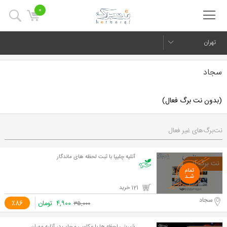
0
تهران
سجاد
(بدون نت برگ فعال)
نت‌برگ‌های غیر فعال
آتلیه چلیپا با ثبت لحظه های ماندگار
121 خرید
سجاد
۴,۹۰۰
تومان
٪86
۳۵,۰۰۰