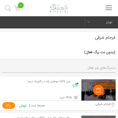
0
تهران
فرجام شرقی
(بدون نت برگ فعال)
نت‌برگ‌های غیر فعال
لیزر I2PL موهای زائد در کلینیک درسا
1975 خرید
فرجام شرقی
۲,۰۰۰
تومان
٪90
۲۰,۰۰۰