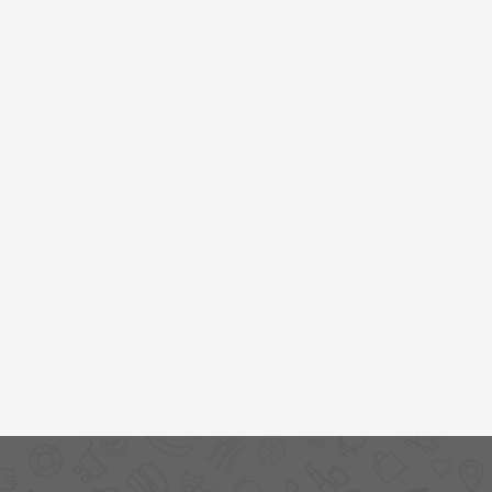
خرید
نت
برگ