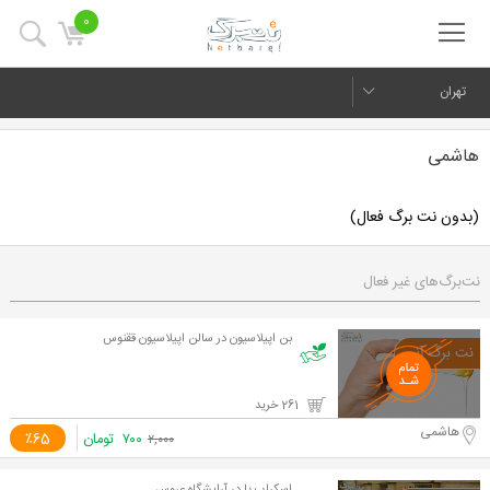
0
تهران
هاشمی
(بدون نت برگ فعال)
نت‌برگ‌های غیر فعال
بن اپیلاسیون در سالن اپیلاسیون ققنوس
261 خرید
هاشمی
۷۰۰
تومان
٪65
۲,۰۰۰