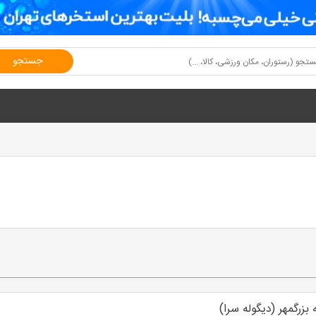
جستجو
بزرگمهر (دیگوله سرا)