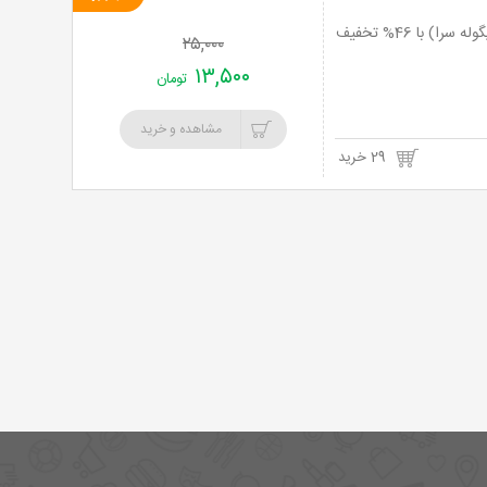
خرید
نت برگ آنی: سرویس آبگوشت ویژه همراه با سبزی، پیاز و دوغ در سفره خانه بزرگمهر (دیگوله سرا) با 46% تخفیف
۲۵,۰۰۰
نت
۱۳,۵۰۰
تومان
برگ
مشاهده و خرید
29 خرید