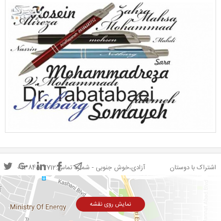
اشتراک با دوستان
آزادی،خوش جنوبی - شماره تماس:09384517712
نمایش روی نقشه