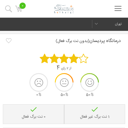
0
تهران
درمانگاه پردیسان
(بدون نت برگ فعال)
4
از 2 رای
0
%
50
%
50
%
1 نت برگ غیر فعال
0 نت برگ فعال