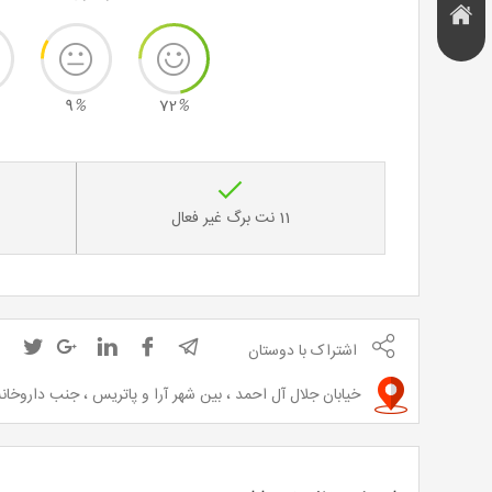
هتل و
تخفیف
اقامتگاه
9
%
72
%
11 نت برگ غیر فعال
اشتراک با دوستان
خیابان جلال آل احمد ، بین شهر آرا و پاتریس ، جنب داروخانه کوروش ، پلاک 28، طبقه 4 