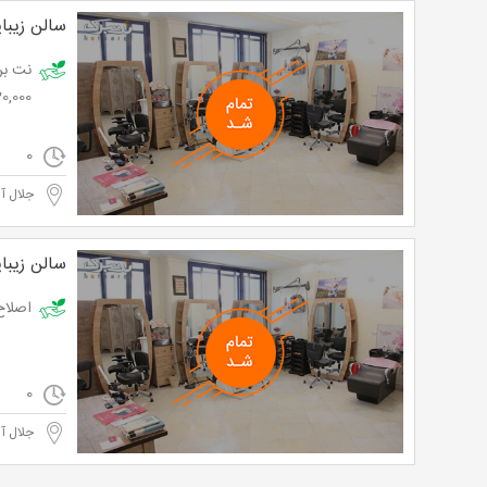
سالن زیبا
20,000 توما
0
جلال آ
سالن زیبا
اصلاح ابرو در
0
جلال آ