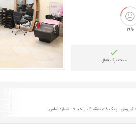
19
%
0 نت برگ فعال
، واحد 7 - شماره تماس:-