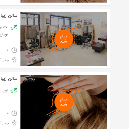
سالن زیبا
تومان
0
جلال آ
سالن زیبا
کوپ و برا
0
جلال آ