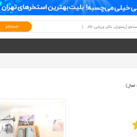
جستجو
فعال)