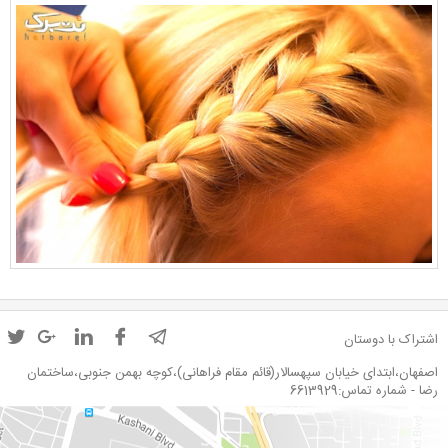
اشتراک با دوستان
اصفهان،ابتدای خیابان سپهسالار(قائم مقام فراهانی)،کوچه بهمن جنوبی،ساختمان
رضا - شماره تماس:6613929