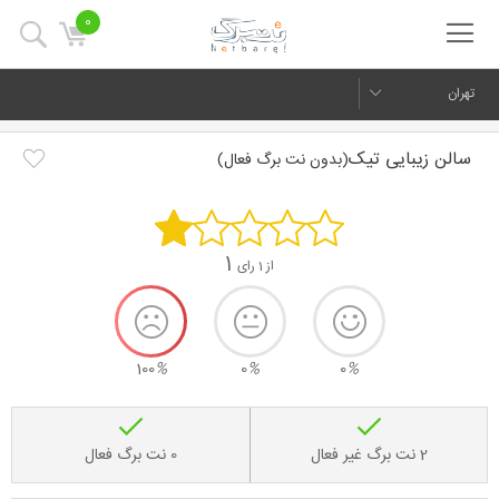
0
تهران
سالن زیبایی تیک
(بدون نت برگ فعال)
1
از 1 رای
100
%
0
%
0
%
2 نت برگ غیر فعال
0 نت برگ فعال