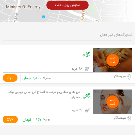
نمایش روی نقشه
نت‌برگ‌های غیر فعال
98 خرید
سپهسالار
۱,۵۰۰
تومان
٪70
۵,۰۰۰
ابرو های متقارن و مرتب با اصلاح ابرو سالن زیبایی تیک
اصفهان
30 خرید
سپهسالار
۱,۹۶۰
تومان
٪72
۷,۰۰۰