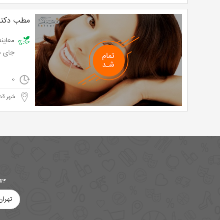
مطب دکتر
جای 100,000 تومان
0
شهر قد
جهت
تهران