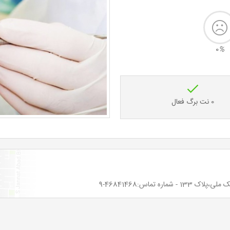
0
%
0 نت برگ فعال
 تماس:46841468-9