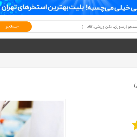
جستجو
)