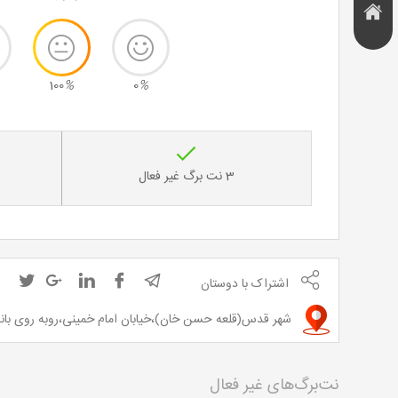
هتل و
تخفیف
اقامتگاه
100
%
0
%
3 نت برگ غیر فعال
اشتراک با دوستان
شهر قدس(قلعه حسن خان)،خیابان امام خمینی،روبه روی بانک ملی،پلاک 133 - شماره
نت‌برگ‌های غیر فعال