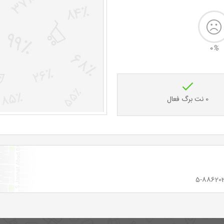
0
%
0 نت برگ فعال