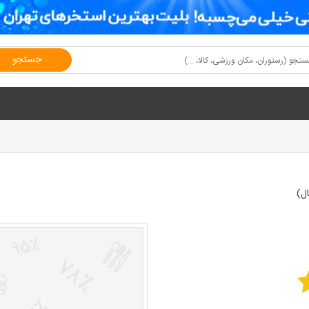
جستجو
ل)