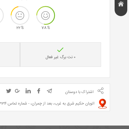
هتل و
تخفیف
اقامتگاه
22
%
78
%
0 نت برگ غیر فعال
اشتراک با دوستان
اتوبان حکیم شرق به غرب، بعد از چمران، - شماره تماس:88620334-5