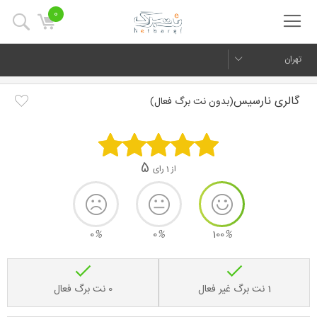
0
تهران
گالری نارسیس
(بدون نت برگ فعال)
5
از 1 رای
0
%
0
%
100
%
1 نت برگ غیر فعال
0 نت برگ فعال