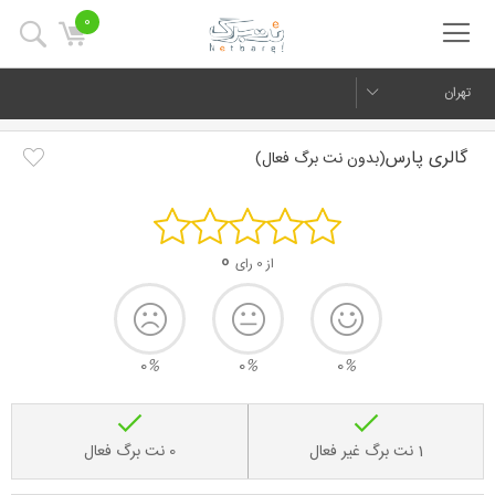
0
تهران
گالری پارس
(بدون نت برگ فعال)
0
از 0 رای
0
%
0
%
0
%
1 نت برگ غیر فعال
0 نت برگ فعال