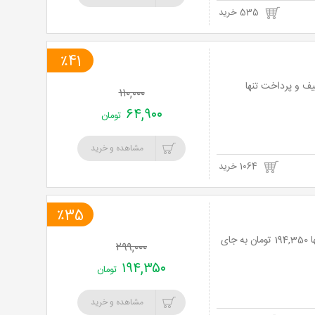
535 خرید
٪41
اق رویایی فیلبند) با آژانس بامداد پرواز پارسیان با 41% تخفیف و پرداخت تنها
۱۱۰,۰۰۰
۶۴,۹۰۰
تومان
مشاهده و خرید
1064 خرید
٪35
تور دو و نیم روزه ییلاقات ماسال اولسبلانگاه با بامداد پرواز با 35% تخفیف و پرداخت تنها 194,350 تومان به جای
۲۹۹,۰۰۰
۱۹۴,۳۵۰
تومان
مشاهده و خرید