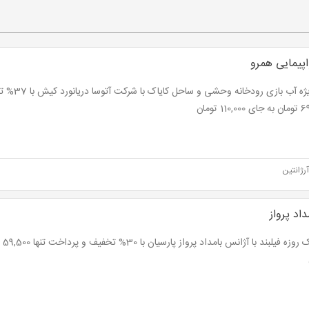
پیمایی همرو
تور ویژه آب باز
110 تومان
رژانتین
اد پرواز