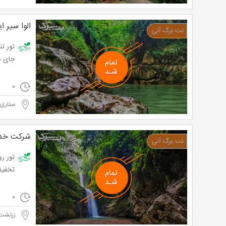
الوا سیر ای
جای 99,000 تومان
0
ستاری
شرکت خدم
تخفیف و پردا
0
زرتشت 