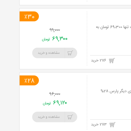
٪30
تور تنگه دار و مرداب هسل یک روزه با آژانس الوا سیر ایرانیان با 30% تخفیف و پرداخت تنها 69،300 تومان به
۹۹,۰۰۰
۶۹,۳۰۰
تومان
مشاهده و خرید
276 خرید
٪28
تور رودخانه وحشی و ساحل زیبای سیترا یكروزه همراه با آب بازی با آژانس مسافرتی دنیای دیگر پارس 28%
۹۶,۰۰۰
۶۹,۱۲۰
تومان
مشاهده و خرید
273 خرید