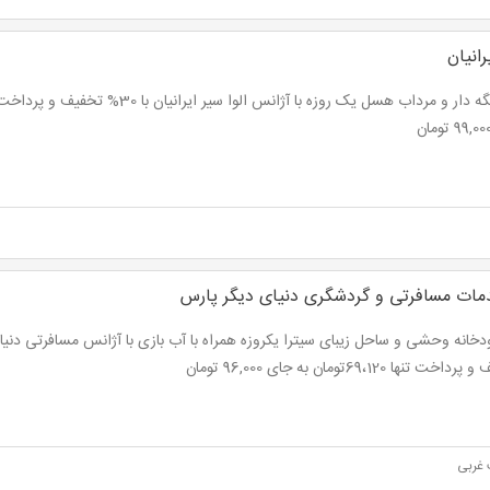
رانیان
ات مسافرتی و گردشگری دنیای دیگر پارس
خت تنها 69،120تومان به جای 96,000 تومان
غربی