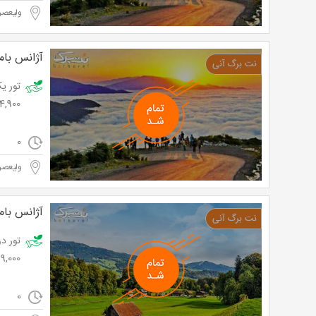
ولیعصر
آژانس بامد
64,900 تومان به جای 10,000
0
ولیعصر
آژانس بامد
299,000 ت
0