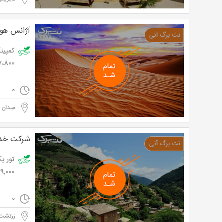
آژانس هوا
107،800 تومان به جای 0
0
میدان آ
شرکت خدم
99,000 توم
0
زرتشت 