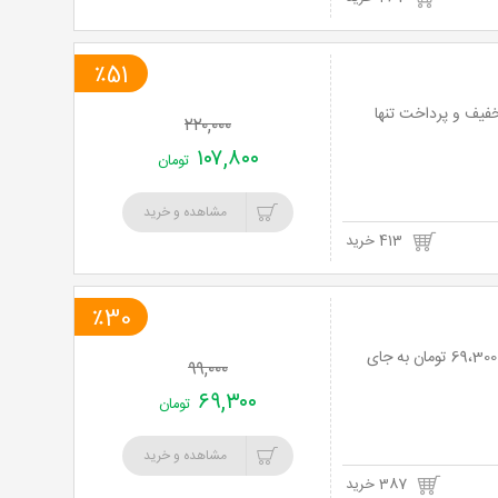
٪51
ر بکر فخره و کویر ابوزید آباد با شرکت آتوسا دریانورد کیش با 51% تخفیف و پرداخت تنها
۲۲۰,۰۰۰
۱۰۷,۸۰۰
تومان
مشاهده و خرید
413 خرید
٪30
تور يک روزه ماسوله و مرداب سراوان با دنیای دیگر پارس با 30% تخفیف و پرداخت تنها 69،300 تومان به جای
۹۹,۰۰۰
۶۹,۳۰۰
تومان
مشاهده و خرید
387 خرید