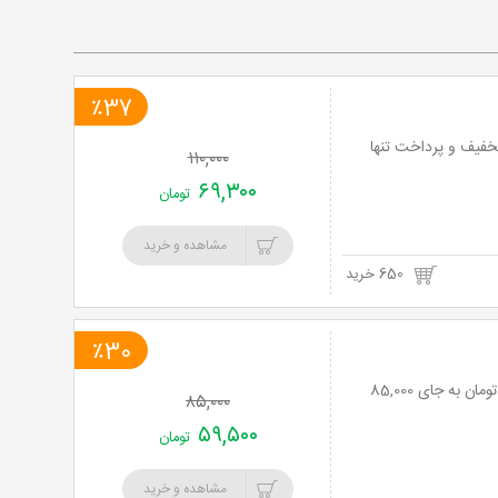
خرید
نت
٪37
برگ
ی رودخانه وحشی و ساحل کایاک با شرکت آتوسا دریانورد کیش با 37% تخفیف و پرداخت تنها
۱۱۰,۰۰۰
۶۹,۳۰۰
تومان
مشاهده و خرید
650 خرید
٪30
تور یک روزه فیلبند با آژانس بامداد پرواز پارسیان با 30% تخفیف و پرداخت تنها 59,500 تومان به جای 85,000
۸۵,۰۰۰
۵۹,۵۰۰
تومان
مشاهده و خرید