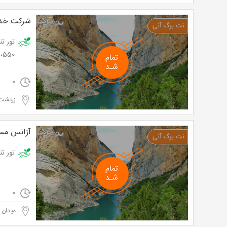
شرکت خدم
65،550تومان به جای 0
0
زرتشت 
آژانس مسا
تور تنگه دار 
0
میدان آ