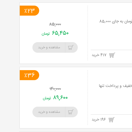
٪23
تور هفت آبشار یک روزه VIP آژانس سبا گشت با 23% تخفیف و پرداخت 65,450 تنها تومان به جای 85,000
۸۵,۰۰۰
۶۵,۴۵۰
تومان
مشاهده و خرید
417 خرید
٪36
 بکر ریجن - ماسه طلا نوش آباد با آژانس مسافرتی سبا گشت با 36% تخفیف و پرداخت تنها
۱۴۰,۰۰۰
۸۹,۶۰۰
تومان
مشاهده و خرید
196 خرید