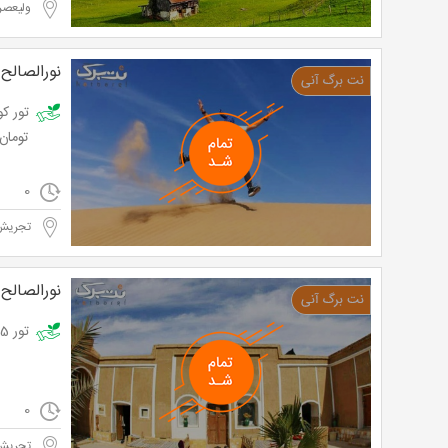
ولیعصر
نورالصالح
تومان
0
تجریش
نورالصالح
تور 2.5 روزه کویر مصر با آژانس گوهرشاد با 42% تخفیف و پرداخت تنها 179،800 تومان به جای 310,000 تومان
0
تجریش