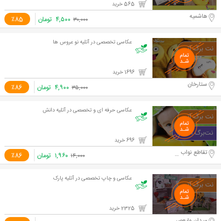
565 خرید
هاشمیه
۴,۵۰۰
تومان
٪85
۳۰,۰۰۰
عکاسی تخصصی در آتلیه نو عروس ها
1696 خرید
ستارخان
۴,۹۰۰
تومان
٪86
۳۵,۰۰۰
عکاسی حرفه ای و تخصصی در آتلیه دانش
696 خرید
تقاطع نواب و آزادی
۱,۹۶۰
تومان
٪86
۱۴,۰۰۰
عکاسی و چاپ تخصصی در آتلیه پارک
2325 خرید
میدان ولیعصر