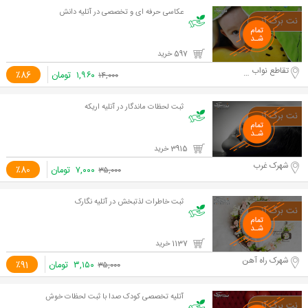
عکاسی حرفه ای و تخصصی در آتلیه دانش
597 خرید
تقاطع نواب و آزادی
۱,۹۶۰
تومان
٪86
۱۴,۰۰۰
ثبت لحظات ماندگار در آتلیه اریکه
3915 خرید
شهرک غرب
۷,۰۰۰
تومان
٪80
۳۵,۰۰۰
ثبت خاطرات لذتبخش در آتلیه نگارک
1137 خرید
شهرک راه آهن
۳,۱۵۰
تومان
٪91
۳۵,۰۰۰
آتلیه تخصصی کودک صدا با ثبت لحظات خوش