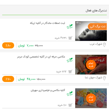
نت‌برگ‌های فعال
ثبت لحظات ماندگار در آتلیه اریکه
4231 خرید
شهرک غرب
۷,۰۰۰
تومان
٪80
۳۵,۰۰۰
عکاسی حرفه ای در آتلیه تخصصی کودک مرمر
227 خرید
شهرک جهان نما
۴۵,۰۰۰
تومان
٪70
۱۵۰,۰۰۰
آتلیه عکاسی و فیلمبرداری مهربان
110 خرید