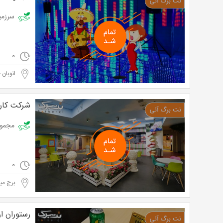
سرزمین فک
0
اتوبان 
شرکت کار و
مجموعه کا
0
برج میل
رستوران ار