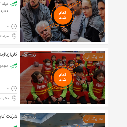
10,000 توما
0
سینما ت
کاربازیا(م
مجموعه کارباز
0
مشهد، خی
شرکت کار و