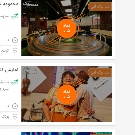
مجموعه فکر
سرزمین فکربازیا 
0
اتوبان 
نمایش کن
19,800 تومان به جای 30,000
0
پونک