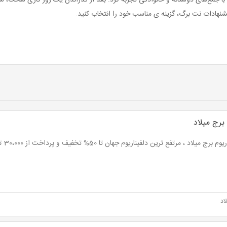
 با جمع‌های دوستانه و خانوادگی تجربه کرد. بعد از گذراندن یک روز کاری سخت، 
یشنهادات نت برگ، گزینه ی مناسب خود را انتخاب کنید.
 برج میلاد
م برج میلاد ، مرتفع ترین دلفیناریوم جهان تا 50% تخفیف و پرداخت از 30،000 تومان
اد