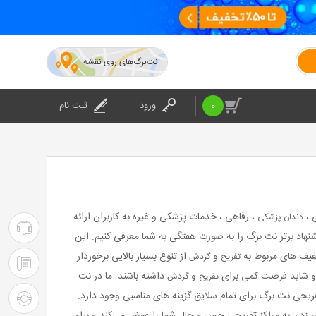
نت‌برگ‌های روی نقشه
0
ورود
ثبت نام
 ،
، رفاهی ، خدمات پزشکی و غیره به کاربران ارائه
دندان پزشکی
۰۲۱-۴۲۰۲۴
 میان تعداد زیاد پیشنهادها، همیشه مواردی هستند که با استقبال بیشتری روبرو می شوند. از این رو ما در این صفحه می خواهیم 5 پیشنهاد برتر نت برگ را به صورت هفتگی به شما معرفی کنیم. این
خفیف های مربوط به
و
از تنوع بسیار بالایی برخوردار
تفریح
گردش
:
۰۲۱-۴۲۰۲۴
ند و شاید فرصت کمی برای
و
داشته باشند. ما در نت
تفریح
گردش
پشتیبانی
: شرکت
تفریحی نت برگ برای تمام سلایق گزینه های مناسبی وجود دارد.
راهنمای