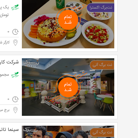
تومان به ج
0
کارگر ش
شرکت کار و
مجموعه کا
0
برج میل
سینما تات