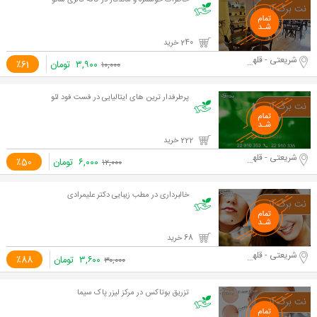
خاطرات خوشمزه و ماندگار در کافه گالری شانو
240 خرید
شریعتی - قلهک
۳,۹۰۰
تومان
٪61
۱۰,۰۰۰
پرطرفدار ترین های ایتالیایی در فست فود لئو
222 خرید
شریعتی - قلهک
۶,۰۰۰
تومان
٪50
۱۲,۰۰۰
خالبرداری در مطب زیبایی دکتر علیمرادی
68 خرید
شریعتی - قلهک
۳,۶۰۰
تومان
٪88
۳۰,۰۰۰
تزریق بوتاکس در مرکز لیزر پاک سیما