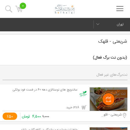
0
تهران
شریعتی - قلهک
(بدون نت برگ فعال)
نت‌برگ‌های غیر فعال
ساندویچ های نوستالژی دهه 60 در فست فود بولکی
328 خرید
شریعتی - قلهک
۴,۵۰۰
تومان
٪50
۹,۰۰۰