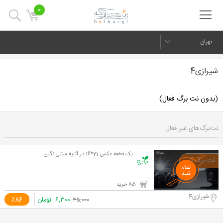
0
تهران
شیرازی4
(بدون نت برگ فعال)
نت‌برگ‌های غیر فعال
یک قطعه عکس 21*16 در آتلیه سنتی نگین
85 خرید
شیرازی4
۶,۳۰۰
تومان
٪86
۴۵,۰۰۰