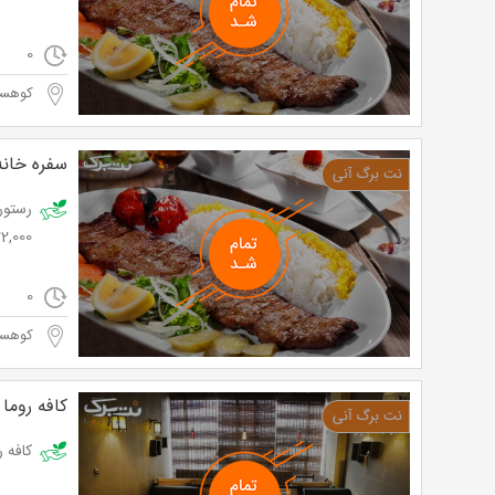
0
کوهسا
سفره خانه
22,000 توم
0
کوهسا
کافه روما
کافه روما با س