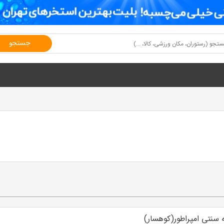
جستجو
 سنتی امپراطور(کوهسار)