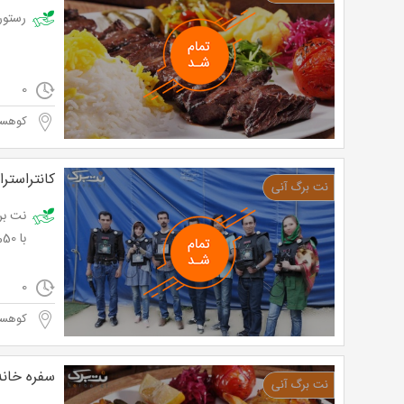
رستوران 
0
کوهسا
کانتراستر
با 50% تخفیف و پرداخت تنها 6,000 تومان به جای 12,000 تومان
0
کوهسا
سفره خانه