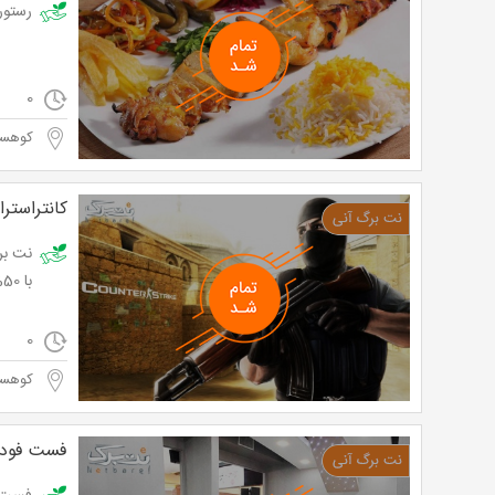
رستوران 
0
کوهسا
کانتراستر
با 50% تخفیف و پرداخت تنها 6,000 تومان به جای 12,000 تومان
0
کوهسا
فست فود پ