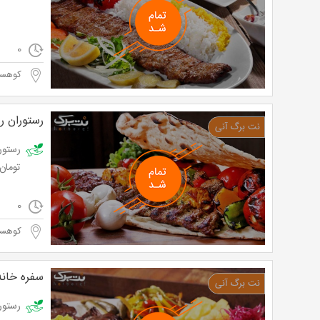
0
کوهسا
رستوران ر
تومان
0
کوهسا
سفره خانه
رستوران 