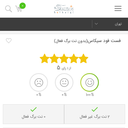
0
تهران
فست فود سیکاس
(بدون نت برگ فعال)
5
از 1 رای
0
%
0
%
100
%
2 نت برگ غیر فعال
0 نت برگ فعال