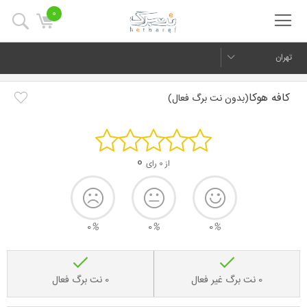
0
تهران
کافه هوکا
(بدون نت برگ فعال)
0
از 0 رای
0
%
0
%
0
%
0 نت برگ غیر فعال
0 نت برگ فعال