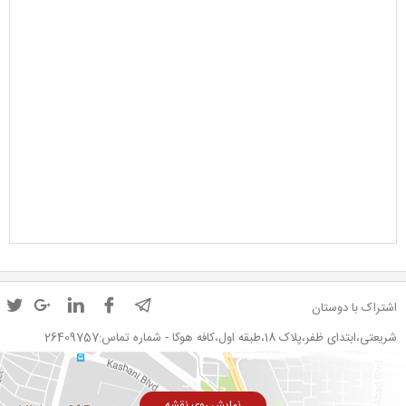
اشتراک با دوستان
شریعتی،ابتدای ظفر،پلاک 18،طبقه اول،کافه هوکا - شماره تماس:26409757
نمایش روی نقشه