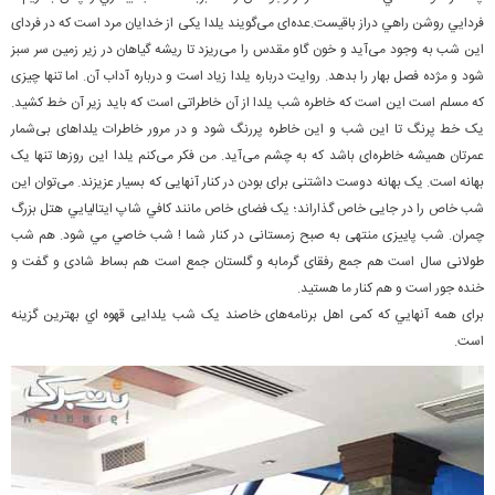
فردايي روشن راهي دراز باقيست.عده‌ای می‌گویند یلدا یکی از خدایان مرد است كه در فردای
این شب به وجود می‌آید و خون گاو مقدس را می‌ریزد تا ریشه گیاهان در زیر زمین سر سبز
شود و مژده فصل بهار را بدهد. روایت درباره یلدا زیاد است و درباره آداب آن. اما تنها چیزی
که مسلم است این است که خاطره شب یلدا از آن خاطراتی است که باید زیر آن خط کشید.
یک خط پرنگ تا این شب و این خاطره پررنگ شود و در مرور خاطرات یلداهای بی‌شمار
عمرتان همیشه خاطره‌ای باشد که به چشم می‌آید. من فکر می‌کنم یلدا این روزها تنها یک
بهانه است. یک بهانه دوست داشتنی برای بودن در کنار آنهایی که بسیار عزیزند. می‌توان این
شب خاص را در جایی خاص گذاراند؛ یک فضای خاص مانند كافي شاپ ايتاليايي هتل بزرگ
چمران. شب پاییزی منتهی به صبح زمستانی در کنار شما ! شب خاصي مي شود. هم شب
طولانی سال است هم جمع رفقای گرمابه و گلستان جمع است هم بساط شادی و گفت و
خنده جور است و هم کنار ما هستید.
برای همه آنهايي که کمی اهل برنامه‌های خاصند یک شب یلدایی قهوه اي بهترین گزینه
است.