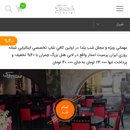
0
شیراز
%40
مهماني ويژه و مجلل شب يلدا در اولين كافي شاپ تخصصي ايتاليايي شبانه
روزي ايران پرسیت استار واقع در لابي هتل بزرگ چمران با 40% تخفیف و
پرداخت تنها 24.000 تومان به جای 40.000 تومان
us
Next