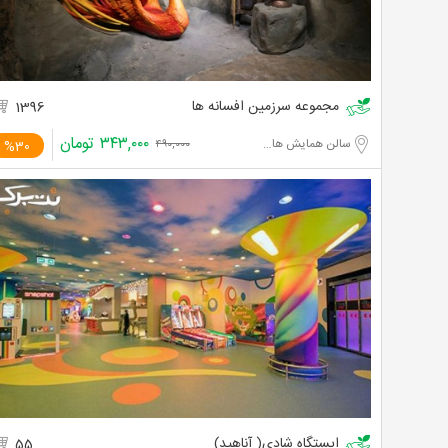
مجموعه سرزمین افسانه ها
1396
۳۴۳,۰۰۰
تومان
سالن همایش های برج میلاد تهران
%30
۴۹۰,۰۰۰
ایستگاه شادی( آناهید)
55