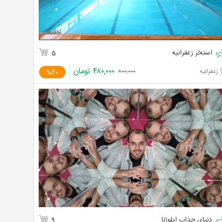
استخر زعفرانیه
5
۴۸۰,۰۰۰
تومان
زعفرانیه
%40
۸۰۰,۰۰۰
دنیای جذاب ایلوژنا
9