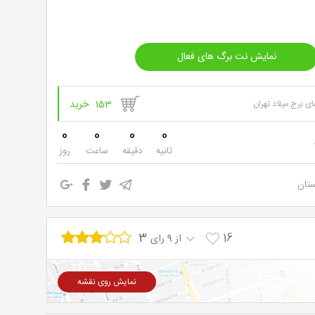
خرید
نت
برگ
153 خرید
 برج میلاد تهران
0
0
0
0
ثانیه
دقیقه
ساعت
روز
ستان
3
16
از 9 رای
نمایش روی نقشه