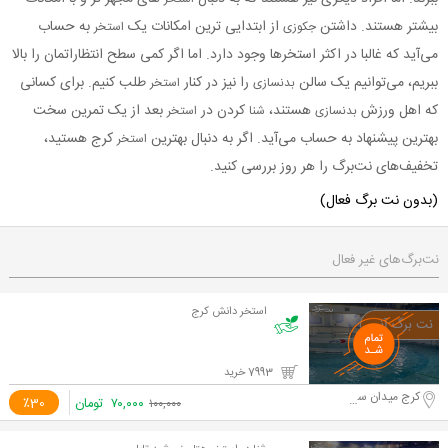
بیشتر هستند. داشتن
از ابتدایی ترین امکانات یک
به حساب
جکوزی
استخر
می‌آید که غالبا در اکثر استخرها وجود دارد. اما اگر کمی سطح انتظاراتمان را بالا
ببریم، می‌توانیم یک سالن
را نیز در کنار
طلب کنیم. برای کسانی
بدنسازی
استخر
که اهل ورزش
هستند،
کردن در
بعد از یک تمرین سخت
بدنسازی
شنا
استخر
بهترین پیشنهاد به حساب می‌آید. اگر به دنبال بهترین
کرج
هستید،
استخر
تخفیف‌
های نت‌برگ را هر روز بررسی کنید.
(بدون نت برگ فعال)
نت‌برگ‌های غیر فعال
استخر دانش کرج
7993 خرید
کرج میدان سپاه
۷۰,۰۰۰
تومان
٪30
۱۰۰,۰۰۰