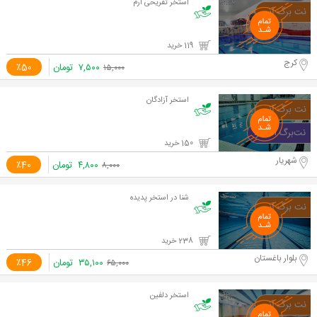
استخر تفریحی ارم
119 خرید
کرج
۷,۵۰۰
تومان
٪50
۱۵,۰۰۰
استخر آزادگان
150 خرید
شهریار
۴,۸۰۰
تومان
٪40
۸,۰۰۰
شنا در استخر پدیده
238 خرید
بلوار باغستان
۳۵,۱۰۰
تومان
٪46
۶۵,۰۰۰
استخر دلفین