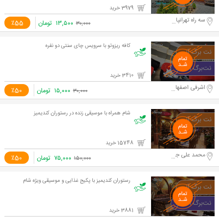
3979 خرید
سه راه تهرانپارس
۱۳,۵۰۰
تومان
٪55
۳۰,۰۰۰
کافه ریزوتو با سرویس چای سنتی دو نفره
3410 خرید
اشرفی اصفهانی
۱۵,۰۰۰
تومان
٪50
۳۰,۰۰۰
شام همراه با موسیقی زنده در رستوران کندیمیز
15748 خرید
محمد علی جناح
۷۵,۰۰۰
تومان
٪50
۱۵۰,۰۰۰
رستوران کندیمیز با پکیج غذایی و موسیقی ویژه شام
3881 خرید