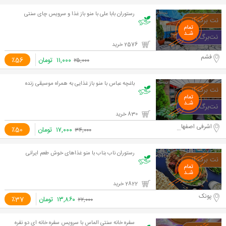
رستوران بابا علی با منو باز غذا و سرویس چای سنتی
2576 خرید
فشم
۱۱,۰۰۰
تومان
٪56
۲۵,۰۰۰
باغچه عباس با منو باز غذایی به همراه موسیقی زنده
830 خرید
اشرفی اصفهانی-چاردیواری
۱۷,۰۰۰
تومان
٪50
۳۴,۰۰۰
رستوران ناب بناب با منو غذاهای خوش طعم ایرانی
2822 خرید
پونک
۱۳,۸۶۰
تومان
٪37
۲۲,۰۰۰
سفره خانه سنتی الماس با سرویس سفره خانه ای دو نفره