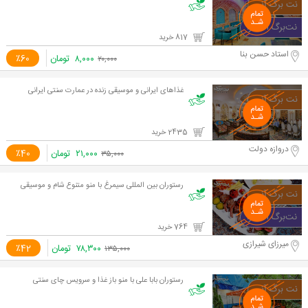
817 خرید
استاد حسن بنا
۸,۰۰۰
تومان
٪60
۲۰,۰۰۰
غذاهای ایرانی و موسیقی زنده در عمارت سنتی ایرانی
2435 خرید
دروازه دولت
۲۱,۰۰۰
تومان
٪40
۳۵,۰۰۰
رستوران بین المللی سیمرغ با منو متنوع شام و موسیقی
764 خرید
میرزای شیرازی
۷۸,۳۰۰
تومان
٪42
۱۳۵,۰۰۰
رستوران بابا علی با منو باز غذا و سرویس چای سنتی