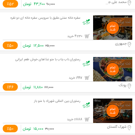
محمد علی جناح
۴۳,۲۰۰
تومان
٪52
۹۰,۰۰۰
سفره خانه سنتی عقیق با سرویس سفره خانه ای دو نفره
4230 خرید
جمهوری
۱۲,۵۰۰
تومان
٪50
۲۵,۰۰۰
رستوران ناب بناب با منو غذاهای خوش طعم ایرانی
1997 خرید
پونک
۱۱,۸۸۰
تومان
٪46
۲۲,۰۰۰
رستوران بین المللی شهرزاد با منو باز
2888 خرید
شهرک گلستان
۱۵,۰۰۰
تومان
٪50
۳۰,۰۰۰