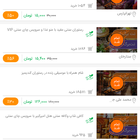
1054 خرید
تهرانپارس
۱۵,۰۰۰
تومان
٪50
۳۰,۰۰۰
رستوران سنتی مفید با منو غذا و سرویس چای سنتی VIP
1286 خرید
ستارخان
۱۵,۴۰۰
تومان
٪56
۳۵,۰۰۰
شام همراه با موسیقی زنده در رستوران کندیمیز
18571 خرید
محمد علی جناح
۱۲۶,۰۰۰
تومان
٪30
۱۸۰,۰۰۰
کافی شاپ وکافه سنتی هتل امیرکبیر با سرویس چای سنتی
965 خرید