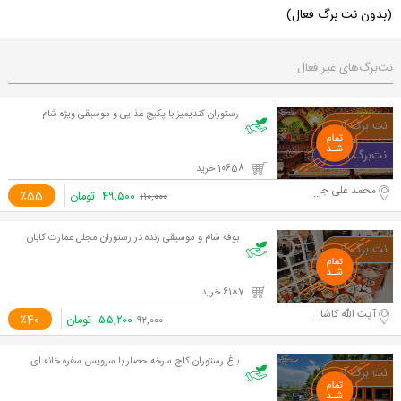
(بدون نت برگ فعال)
نت‌برگ‌های غیر فعال
رستوران کندیمیز با پکیج غذایی و موسیقی ویژه شام
10658 خرید
محمد علی جناح
۴۹,۵۰۰
تومان
٪55
۱۱۰,۰۰۰
بوفه شام و موسیقی زنده در رستوران مجلل عمارت کابان
6187 خرید
آیت الله کاشانی
۵۵,۲۰۰
تومان
٪40
۹۲,۰۰۰
باغ رستوران کاج سرخه حصار با سرویس سفره خانه ای