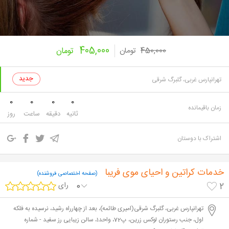
405,000
450,000
تومان
تومان
تهرانپارس غربی، گلبرگ شرقی
0
0
0
0
زمان باقیمانده
ثانیه
دقیقه
ساعت
روز
اشتراک با دوستان
خدمات کراتین و احیای موی فریبا
(صفحه اختصاصی فروشنده)
0
رای
2
تهرانپارس غربی، گلبرگ شرقی(امیری طائمه)، بعد از چهارراه رشید، نرسیده به فلکه
اول، جنب رستوران لوکس زرین، پ72، واحد1، سالن زیبایی رز سفید - شماره