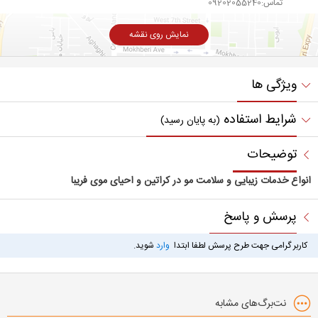
تماس:09202055240
نمایش روی نقشه
ویژگی ها
شرایط استفاده
(به پایان رسید)
توضیحات
انواع خدمات زیبایی و سلامت مو در کراتین و احیای موی فریبا
پرسش و پاسخ
کاربر گرامی جهت طرح پرسش لطفا ابتدا
وارد
شوید.
نت‌برگ‌های مشابه