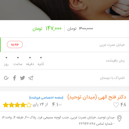
147,000
300,000
تومان
تومان
خیابان نصرت غربی
0
0
0
0
زمان باقیمانده
ثانیه
دقیقه
ساعت
روز
اشتراک با دوستان
دکتر فتح الهی (میدان توحید)
(صفحه اختصاصی فروشنده)
4.1
از 24 رای
48
میدان توحید, خیابان نصرت غربی, جنب کوچه سمیعی فرد, پلاک 60, طبقه 4, واحد16
- شماره تماس:66946897