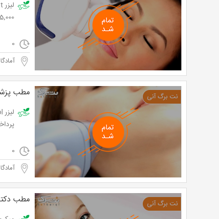
45,000 توم
0
آمادگاه
مطب پزشک
پرداخت تنها 5,600 
0
آمادگاه
مطب دکتر