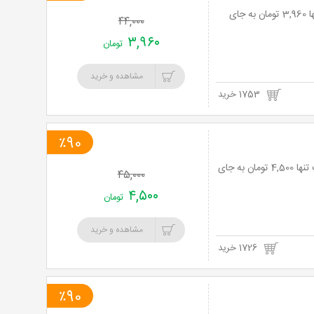
نت برگ آنی: لیزر Elight موهای زائد در مطب دکتر حسینی با 91% تخفیف و پرداخت تنها 3,960 تومان به جای
۴۴,۰۰۰
۳,۹۶۰
تومان
مشاهده و خرید
1753 خرید
٪90
لیزر Elight موهای زائد در کلینیک زیبایی آقای دکتر مطلبی زاده با 90% تخفیف و پرداخت تنها 4,500 تومان به جای
۴۵,۰۰۰
۴,۵۰۰
تومان
مشاهده و خرید
1726 خرید
٪90