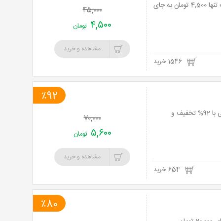
لیزر Elight موهای زائد در کلینیک زیبایی آقای دکتر مطلبی زاده با 90% تخفیف و پرداخت تنها 4,500 تومان به جای
۴۵,۰۰۰
۴,۵۰۰
تومان
مشاهده و خرید
1546 خرید
٪92
لیزر smooth cool موهای زائد در مطب پزشک متخصص آقای دکتر غلامحسین سلیمانی با 92% تخفیف و
۷۰,۰۰۰
۵,۶۰۰
تومان
مشاهده و خرید
654 خرید
٪80