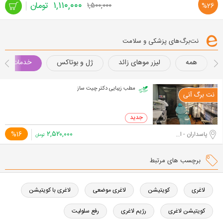
۱,۱۱۰,۰۰۰
تومان
۱,۵۰۰,۰۰۰
%26
مشاهده
و
نت‌برگ‌های پزشکی و سلامت
خرید
همه
لیزر موهای زائد
ژل و بوتاکس
خدمات تناس
مطب زیبایی دکتر چیت ساز
۲,۵۲۰,۰۰۰
%16
پاسداران - اختیاریه جنوبی
تومان
برچسب های مرتبط
لاغری
کویتیشن
لاغری موضعی
لاغری با کویتیشن
کویتیشن لاغری
رژیم لاغری
رفع سلولیت