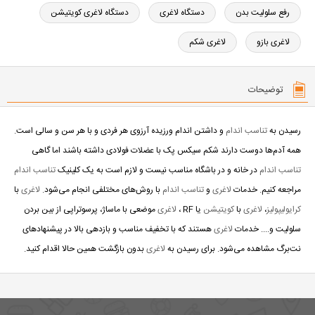
رفع سلولیت بدن
دستگاه لاغری
دستگاه لاغری کویتیشن
لاغری بازو
لاغری شکم
توضیحات
رسیدن به
تناسب اندام
و داشتن اندام ورزیده آرزوی هر فردی و با هر سن و سالی است.
همه آدم‌ها دوست دارند شکم سیکس پک با عضلات فولادی داشته باشند اما گاهی
تناسب اندام
در خانه و در باشگاه مناسب نیست و لازم است به یک کلینیک
تناسب اندام
مراجعه کنیم. خدمات
لاغری
و
تناسب اندام
با روش‌های مختلفی انجام می‌شود.
لاغری
با
کرایولیپولیز
،
لاغری
با
کویتیشن
یا RF ،
لاغری
موضعی با ماساژ، پرسوتراپی از بین بردن
سلولیت و.... خدمات
لاغری
هستند که با تخفیف مناسب و بازدهی بالا در پیشنهادهای
نت‌برگ مشاهده می‌شود. برای رسیدن به
لاغری
بدون بازگشت همین حالا اقدام کنید.