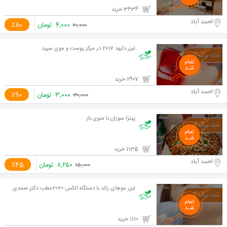
3634 خرید
احمد آباد
۴,۰۰۰
تومان
٪80
۲۰,۰۰۰
لیزر دایود 2017 در مرکز پوست و موی سپید
2907 خرید
احمد آباد
۳,۰۰۰
تومان
٪90
۳۰,۰۰۰
پیتزا سوزان با منوی باز
1135 خرید
احمد آباد
۸,۲۵۰
تومان
٪45
۱۵,۰۰۰
لیزر موهای زائد با دستگاه الکس 2020مطب دکتر صمدی
1110 خرید