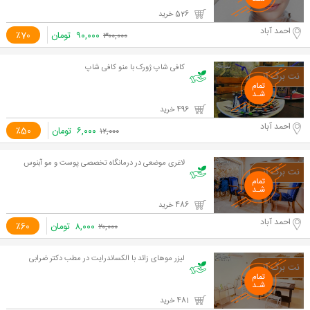
526 خرید
احمد آباد
۹۰,۰۰۰
تومان
٪70
۳۰۰,۰۰۰
کافی شاپ ژورک با منو کافی شاپ
496 خرید
احمد آباد
۶,۰۰۰
تومان
٪50
۱۲,۰۰۰
لاغری موضعی در درمانگاه تخصصی پوست و مو آبنوس
486 خرید
احمد آباد
۸,۰۰۰
تومان
٪60
۲۰,۰۰۰
لیزر موهای زائد با الکساندرایت در مطب دکتر ضرابی
481 خرید