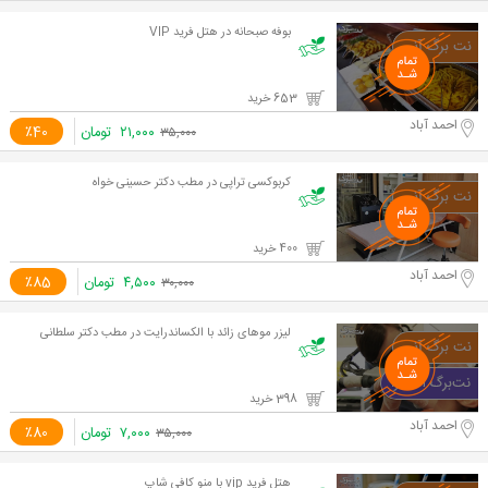
بوفه صبحانه در هتل فرید VIP
653 خرید
احمد آباد
۲۱,۰۰۰
تومان
٪40
۳۵,۰۰۰
کربوکسی تراپی در مطب دکتر حسینی خواه
400 خرید
احمد آباد
۴,۵۰۰
تومان
٪85
۳۰,۰۰۰
لیزر موهای زائد با الکساندرایت در مطب دکتر سلطانی
398 خرید
احمد آباد
۷,۰۰۰
تومان
٪80
۳۵,۰۰۰
هتل فرید vip با منو کافی شاپ