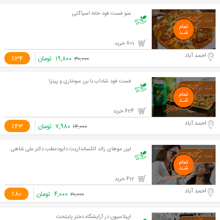
منو فست فود خانه اسپاگتی
801 خرید
احمد آباد
۱۹,۸۰۰
تومان
٪34
۳۰,۰۰۰
فست فود شاداب با بن سوخاری و پیتزا
624 خرید
احمد آباد
۷,۹۸۰
تومان
٪43
۱۴,۰۰۰
لیزر موهای زائد الکسانداریت دایودمطب دکتر علی شاهی
612 خرید
احمد آباد
۴,۰۰۰
تومان
٪80
۲۰,۰۰۰
اپیلاسیون در آرایشگاه دختر پايتخت