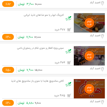
احمد آباد
۳,۶۰۰
تومان
٪82
۲۰,۰۰۰
کترینگ ابوذر با منو غذاهای لذیذ ایرانی
477 خرید
احمد آباد
۷,۲۰۰
تومان
٪40
۱۲,۰۰۰
سینی ویژه افطار و منوی شام در رستوران نامی
436 خرید
احمد آباد
۷,۹۰۰
تومان
٪50
۱۵,۸۰۰
کافی ساندویچ هایدا با منوی باز ساندویچ های لذیذ
435 خرید
احمد آباد
۵,۸۸۰
تومان
٪40
۹,۸۰۰