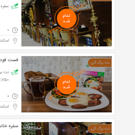
سفره خانه غز
0
اسکند
فست فود 
2,750 تومان به جای 5,000 ت
0
اسکند
سفره خانه