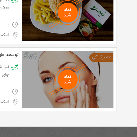
5,500 تومان به جای 10,000 تو
0
اسکند
توسعه علو
جای 195,000 تومان
0
اسکند