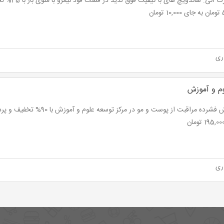
نت برگ آنی: ساندو
مان
ری
م و آموزش
ری