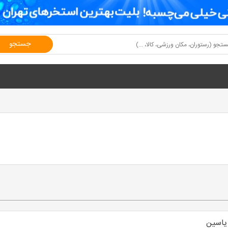
جستجو
یاسین