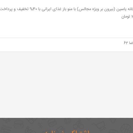
ن
 62