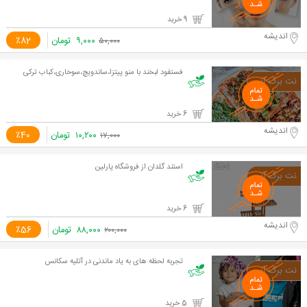
9 خرید
اندیشه
۹,۰۰۰
تومان
٪82
۵۰,۰۰۰
فستفود لبخند با منو پیتزا،ساندویچ،سوخاری،کباب ترکی
6 خرید
اندیشه
۱۰,۲۰۰
تومان
٪40
۱۷,۰۰۰
استند گلدان از فروشگاه پارلین
6 خرید
اندیشه
۸۸,۰۰۰
تومان
٪56
۲۰۰,۰۰۰
تجربه لحظه های به یاد ماندنی در آتلیه سکانس
5 خرید