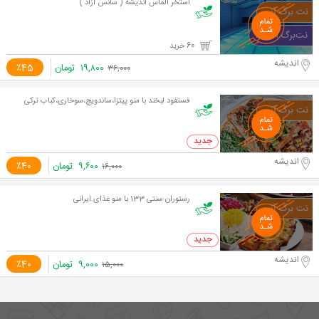
استخر الماس اندیشه ( سانس آزاد )
60 خرید
اندیشه
۱۹,۸۰۰
تومان
٪45
۳۶,۰۰۰
فستفود لبخند با منو پیتزا،ساندویچ،سوخاری،کباب ترکی
0 خرید
اندیشه
۹,۶۰۰
تومان
٪40
۱۶,۰۰۰
رستوران سنتی 133 با منو غذای ایرانی
0 خرید
اندیشه
۹,۰۰۰
تومان
٪40
۱۵,۰۰۰