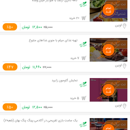
کافه گالری آرتلند با منو باز میان وعده
20 خرید
اوین
۱۲,۵۰۰
تومان
٪50
۲۵,۰۰۰
تهیه غذای میثم با منوی غذاهای متنوع
7 خرید
اوین
۱۱,۶۶۰
تومان
٪47
۲۲,۰۰۰
نمایش گاومون زایید
5 خرید
اوین
۱۲,۵۰۰
تومان
٪50
۲۵,۰۰۰
یک ساعت بازی تفریحی در آکادمی پینگ پنگ بهان (شعبه2)