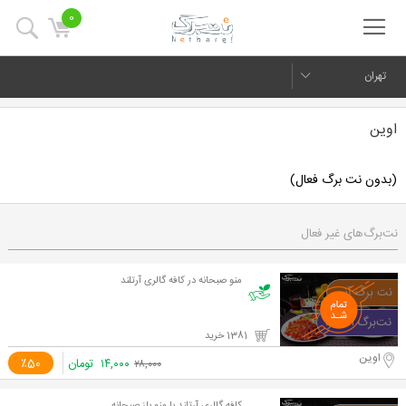
0
تهران
اوین
(بدون نت برگ فعال)
نت‌برگ‌های غیر فعال
منو صبحانه در کافه گالری آرتلند
1381 خرید
اوین
۱۴,۰۰۰
تومان
٪50
۲۸,۰۰۰