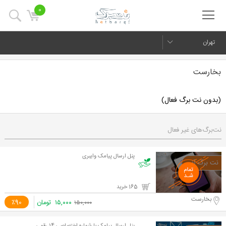
0
تهران
بخارست
(بدون نت برگ فعال)
نت‌برگ‌های غیر فعال
پنل ارسال پیامک وایبری
165 خرید
بخارست
۱۵,۰۰۰
تومان
٪90
۱۵۰,۰۰۰