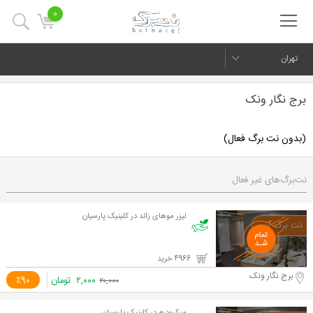
0
تهران
برج نگار ونک
(بدون نت برگ فعال)
نت‌برگ‌های غیر فعال
لیزر موهای زائد در کلینیک پارسیان
4966 خرید
برج نگار ونک
۲,۰۰۰
تومان
٪90
۲۰,۰۰۰