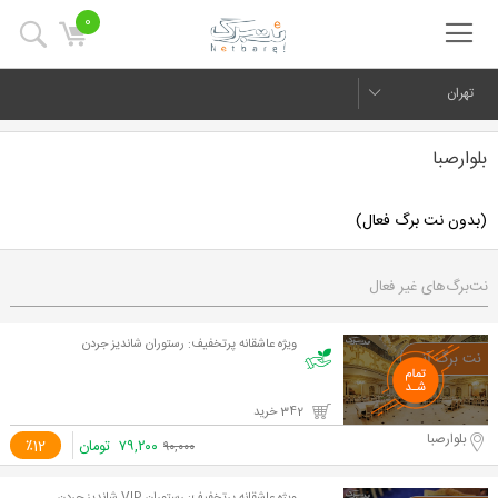
0
تهران
بلوارصبا
(بدون نت برگ فعال)
نت‌برگ‌های غیر فعال
ویژه عاشقانه پرتخفیف: رستوران شاندیز جردن
342 خرید
بلوارصبا
۷۹,۲۰۰
تومان
٪12
۹۰,۰۰۰