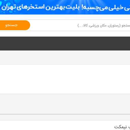
جستجو
 نیمکت