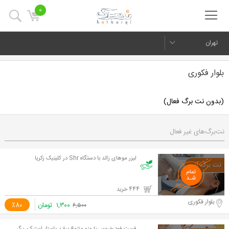
0
تهران
بلوار فکوری
(بدون نت برگ فعال)
نت‌برگ‌های غیر فعال
لیزر موهای زائد با دستگاه Shr در کلینیک زکریا
444 خرید
بلوار فکوری
۱,۳۰۰
تومان
٪80
۶,۵۰۰