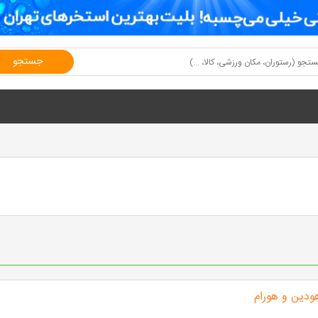
جستجو
دین و هورام