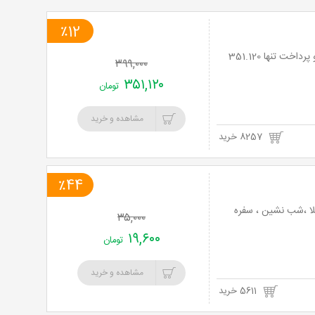
٪12
استخر 4 فصل روباز همراه با تمامی خدمات در مجموعه هودین و هورام با 25% تخفیف و پرداخت تنها 351.120
۳۹۹,۰۰۰
۳۵۱,۱۲۰
تومان
مشاهده و خرید
8257 خرید
٪44
لا ،شب نشین ، سفره
۳۵,۰۰۰
۱۹,۶۰۰
تومان
مشاهده و خرید
5611 خرید