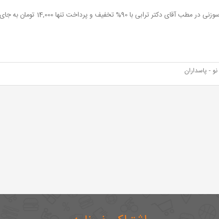
طب آقای دکتر ترابی با 90% تخفیف و پرداخت تنها 14,000 تومان به جای 140,000 تومان
و - پاسداران