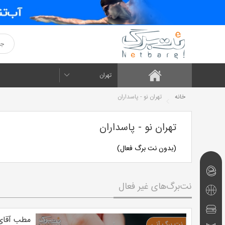
تهران
خانه
تهران نو - پاسداران
تهران نو - پاسداران
(بدون نت برگ فعال)
نت‌برگ‌های
نت‌برگ‌های غیر فعال
امروز
تفریحی
و
رستوران
مطب آقای 