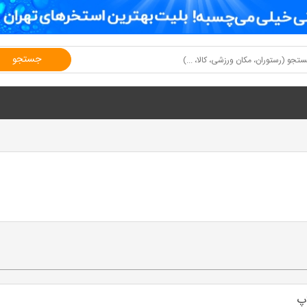
جستجو
پ