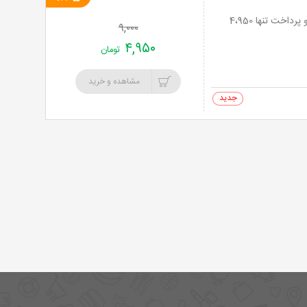
خرید
نت برگ آنی: پذیرایی حرفه ای در کافی شاپ هورس کلاپ با منوی باز و با 45% تخفیف و پرداخت تنها 4،950
۹,۰۰۰
نت
۴,۹۵۰
تومان
برگ
مشاهده و خرید
0 خرید